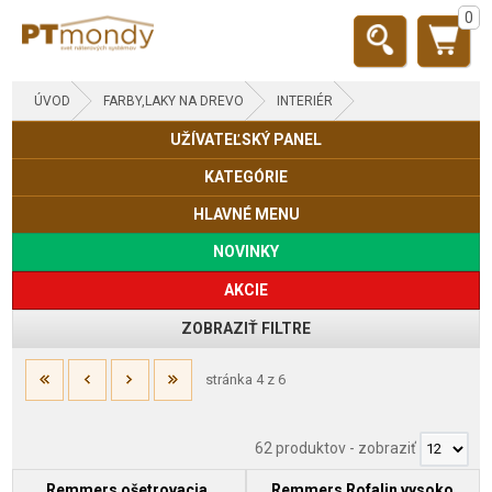
0
ÚVOD
FARBY,LAKY NA DREVO
INTERIÉR
UŽÍVATEĽSKÝ PANEL
KATEGÓRIE
HLAVNÉ MENU
NOVINKY
AKCIE
ZOBRAZIŤ FILTRE
stránka 4 z 6
62 produktov
-
zobraziť
Remmers ošetrovacia,
Remmers Rofalin vysoko