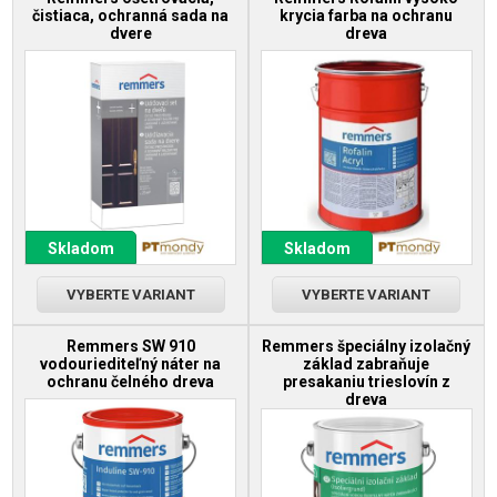
čistiaca, ochranná sada na
krycia farba na ochranu
dvere
dreva
Skladom
Skladom
VYBERTE VARIANT
VYBERTE VARIANT
Remmers SW 910
Remmers špeciálny izolačný
vodouriediteľný náter na
základ zabraňuje
ochranu čelného dreva
presakaniu trieslovín z
dreva