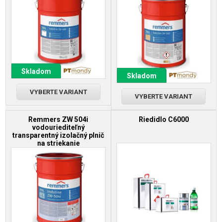
Skladom
Skladom
VYBERTE VARIANT
VYBERTE VARIANT
Remmers ZW 504i
Riedidlo C6000
vodouriediteľný
transparentný izolačný plnič
na striekanie