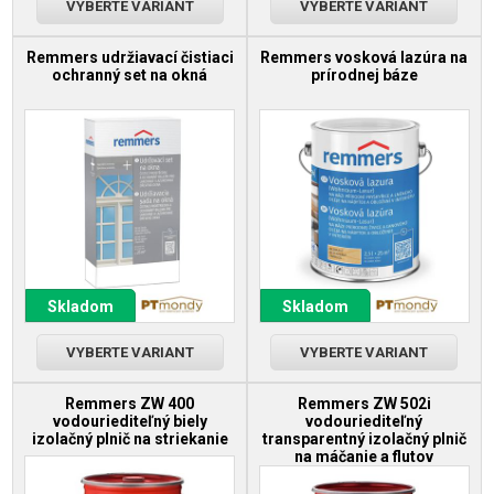
VYBERTE VARIANT
VYBERTE VARIANT
Remmers udržiavací čistiaci
Remmers vosková lazúra na
ochranný set na okná
prírodnej báze
Skladom
Skladom
VYBERTE VARIANT
VYBERTE VARIANT
Remmers ZW 400
Remmers ZW 502i
vodouriediteľný biely
vodouriediteľný
izolačný plnič na striekanie
transparentný izolačný plnič
na máčanie a flutov