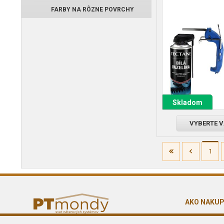
FARBY NA RÔZNE POVRCHY
Skladom
VYBERTE 
1
AKO NAKU
Obchodné p