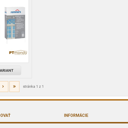
VARIANT
stránka 1 z 1
POVAŤ
INFORMÁCIE
odmienky
O nás