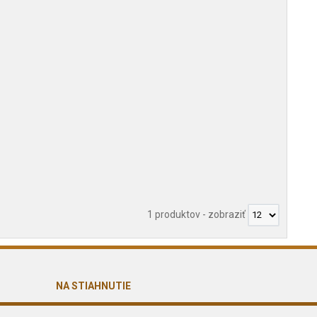
1 produktov
-
zobraziť
NA STIAHNUTIE
Reklamačný formulár