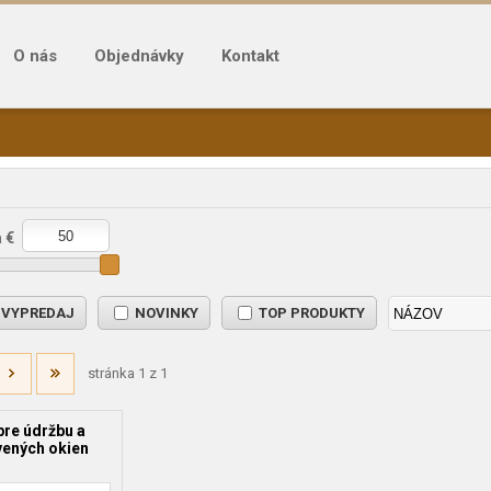
O nás
Objednávky
Kontakt
 €
VYPREDAJ
NOVINKY
TOP PRODUKTY
stránka 1 z 1
pre údržbu a
vených okien