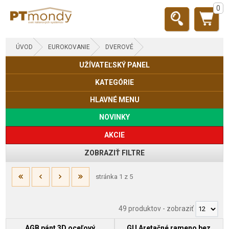
0
ÚVOD
EUROKOVANIE
DVEROVÉ
UŽÍVATEĽSKÝ PANEL
KATEGÓRIE
HLAVNÉ MENU
NOVINKY
AKCIE
ZOBRAZIŤ FILTRE
stránka 1 z 5
49 produktov
-
zobraziť
AGB pánt 3D oceľový
GU Aretačné rameno bez