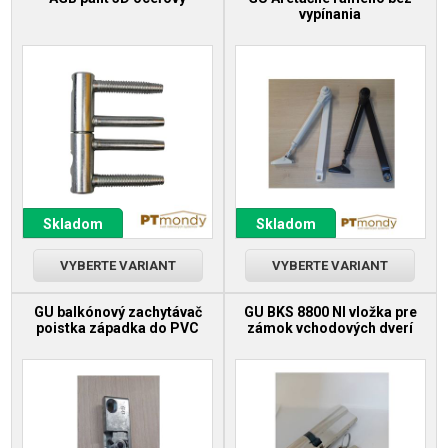
vypínania
Skladom
Skladom
VYBERTE VARIANT
VYBERTE VARIANT
GU balkónový zachytávač
GU BKS 8800 NI vložka pre
poistka západka do PVC
zámok vchodových dverí