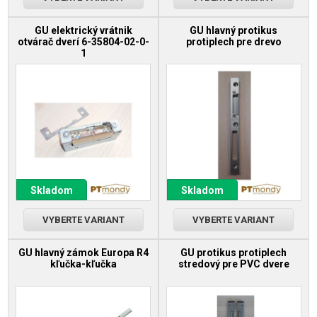
GU elektrický vrátnik
GU hlavný protikus
otvárač dverí 6-35804-02-0-
protiplech pre drevo
1
Skladom
Skladom
VYBERTE VARIANT
VYBERTE VARIANT
GU hlavný zámok Europa R4
GU protikus protiplech
kľučka-kľučka
stredový pre PVC dvere