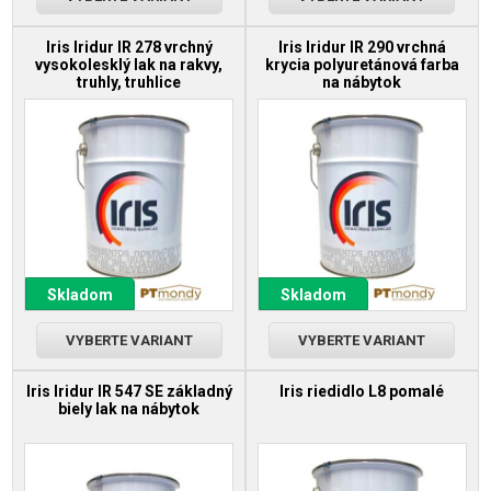
Iris Iridur IR 278 vrchný
Iris Iridur IR 290 vrchná
vysokolesklý lak na rakvy,
krycia polyuretánová farba
truhly, truhlice
na nábytok
Skladom
Skladom
VYBERTE VARIANT
VYBERTE VARIANT
Iris Iridur IR 547 SE základný
Iris riedidlo L8 pomalé
biely lak na nábytok