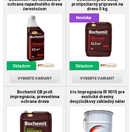
ochrana napadnutého dreva
protipožiarný prípravok na
červotočom
drevo 5 kg
Skladom
Skladom
VYBERTE VARIANT
VYBERTE VARIANT
Bochemit QB profi
Iris Impregnácia IR 9015 pre
impregnácia, preventívna
exotické dreviny
ochrana dreva
dvojzložkový základný náter