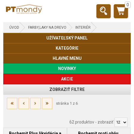
0
ÚVOD
FARBY,LAKY NA DREVO
INTERIÉR
UŽÍVATEĽSKÝ PANEL
KATEGÓRIE
HLAVNÉ MENU
NOVINKY
AKCIE
ZOBRAZIŤ FILTRE
stránka 1 z 6
62 produktov
-
zobraziť
Bochemit Plus likvidácia a
Bochemit proti ohňu,