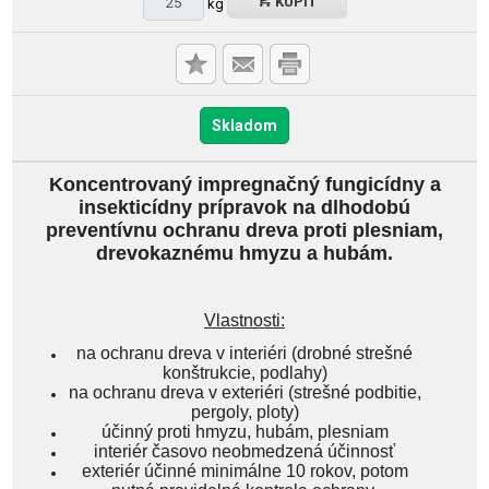
KÚPIŤ
kg
Skladom
Koncentrovaný impregnačný fungicídny a
insekticídny prípravok na dlhodobú
preventívnu ochranu dreva proti plesniam,
drevokaznému hmyzu a hubám.
Vlastnosti:
na ochranu dreva v interiéri (drobné strešné
konštrukcie, podlahy)
na ochranu dreva v exteriéri (strešné podbitie,
pergoly, ploty)
účinný proti hmyzu, hubám, plesniam
interiér časovo neobmedzená účinnosť
exteriér účinné minimálne 10 rokov, potom