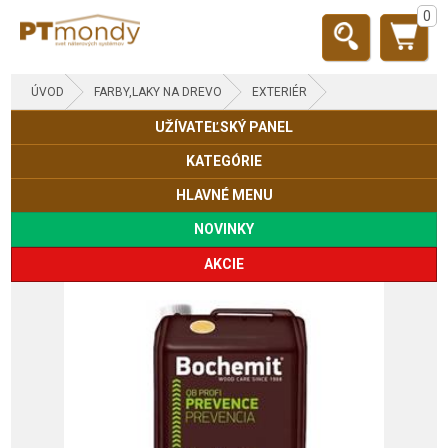
0
ÚVOD
FARBY,LAKY NA DREVO
EXTERIÉR
UŽÍVATEĽSKÝ PANEL
DREVENÉ DOMY, ZRUBY
KATEGÓRIE
HLAVNÉ MENU
NOVINKY
AKCIE