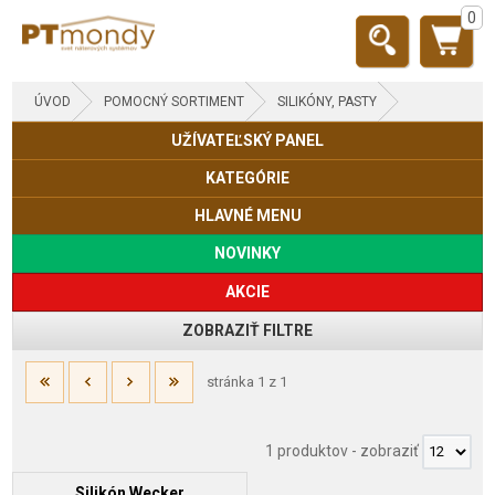
0
ÚVOD
POMOCNÝ SORTIMENT
SILIKÓNY, PASTY
UŽÍVATEĽSKÝ PANEL
KATEGÓRIE
HLAVNÉ MENU
NOVINKY
AKCIE
ZOBRAZIŤ FILTRE
stránka 1 z 1
1 produktov
-
zobraziť
Silikón Wecker