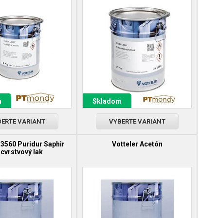
m
Skladom
ERTE VARIANT
VYBERTE VARIANT
33560 Puridur Saphir
Votteler Acetón
acvrstvový lak