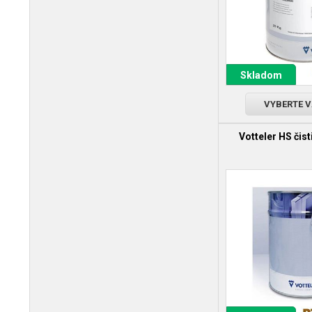
Skladom
VYBERTE 
Votteler HS čist