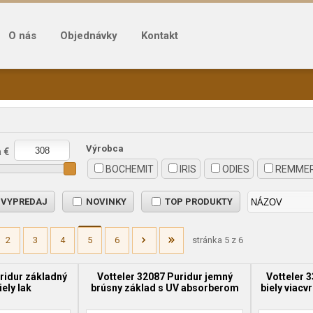
O nás
Objednávky
Kontakt
Výrobca
 €
BOCHEMIT
IRIS
ODIES
REMME
VYPREDAJ
NOVINKY
TOP PRODUKTY
2
3
4
5
6
stránka 5 z 6
ridur základný
Votteler 32087 Puridur jemný
Votteler 
iely lak
brúsny základ s UV absorberom
biely viacv