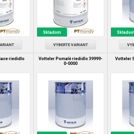
Skladom
Sklado
VARIANT
VYBERTE VARIANT
VYB
iace riedidlo
Votteler Pomalé riedidlo 39999-
Votteler 
0-0000