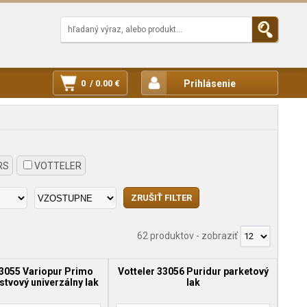
0 / 0.00 €
Prihlásenie
RS
VOTTELER
62 produktov
-
zobraziť
33055 Variopur Primo
Votteler 33056 Puridur parketový
rstvový univerzálny lak
lak