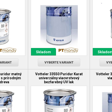
Skladom
Sklado
VARIANT
VYBERTE VARIANT
VYB
Puridur matný
Votteler 33550 Puridur Karat
Votteler 
k s prírodným
univerzálny viacvrstvový
vi
dreva
bezfarebný UV lak