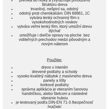
preniká do hĺbky a zvýrazňuje prirodzenú
štruktúru dreva
trvanlivý, nešpiní sa, odolný
odolný proti chemikáliám: DIN 68861, 1C
vytvára tenký ochranný film s
vysokohodnotných voskov
vytvára veľmi tenký film, ktorý umožní drevu
dýchať
umožňuje i dielčie opravy na ploche bez
viditeľných prechodov medzi pôvodným a
novým náterom
Použitie:
drevo v interiéri
drevené podlahy a schody
vysoko kvalitný nábytok z masívneho dreva
panely a lišty
korkové podlahy
správna aplikácia je vtieraním ľanovou
handričkou, alebo štetcom a následné
stieranie hubou
je testovaný podľa DIN-EN 71-3 /bezpečnosť
hračiek/