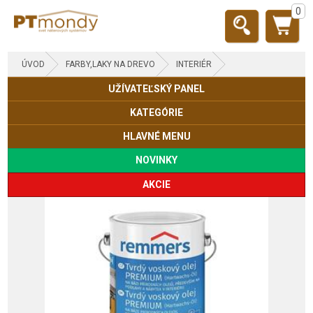
0
ÚVOD
FARBY,LAKY NA DREVO
INTERIÉR
UŽÍVATEĽSKÝ PANEL
KATEGÓRIE
HLAVNÉ MENU
NOVINKY
AKCIE