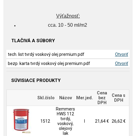
Výťažnosť:
cca. 10 - 50 ml/m2
TLAČIVÁ A SÚBORY
tech. list tvrdý voskový olej premium.pdf
Otvoriť
bezp. karta tvrdý voskový olej premium.pdf
Otvoriť
SÚVISIACE PRODUKTY
Cena
Cena s
Skl.číslo
Názov
Mer.jed.
bez
DPH
DPH
Remmers
HWS 112
tvrdý,
1512
l
21,64 €
26,62 €
voskový,
olejový
lak