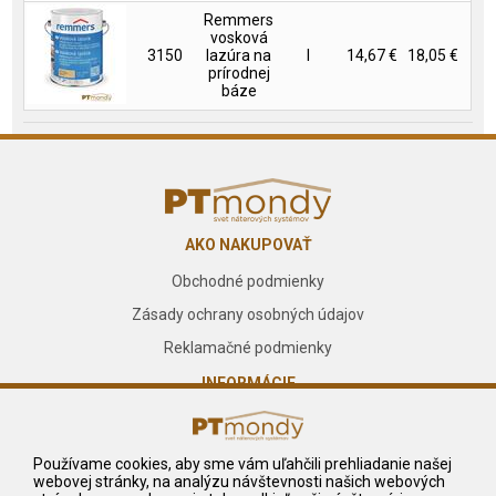
Remmers
vosková
3150
lazúra na
l
14,67 €
18,05 €
prírodnej
báze
AKO NAKUPOVAŤ
Obchodné podmienky
Zásady ochrany osobných údajov
Reklamačné podmienky
INFORMÁCIE
O nás
Kontakt
Používame cookies, aby sme vám uľahčili prehliadanie našej
webovej stránky, na analýzu návštevnosti našich webových
Služby