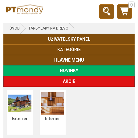
0
ÚVOD
FARBY,LAKY NA DREVO
UŽÍVATEĽSKÝ PANEL
KATEGÓRIE
HLAVNÉ MENU
NOVINKY
AKCIE
Exteriér
Interiér