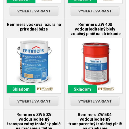
VYBERTE VARIANT
VYBERTE VARIANT
Remmers vosková lazúra na
Remmers ZW 400
prírodnej báze
vodouriediteľný biely
izolačný plnič na striekanie
Skladom
Skladom
VYBERTE VARIANT
VYBERTE VARIANT
Remmers ZW 502i
Remmers ZW 504i
vodouriediteľný
vodouriediteľný
transparentný izolačný plnič
transparentný izolačný plnič
na máčanie a flutov
na striekanie