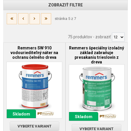
ZOBRAZIŤ FILTRE
stránka 5 z 7
75 produktov
-
zobraziť
Remmers SW 910
Remmers špeciálny izolačný
vodouriediteľný náter na
základ zabraňuje
ochranu čelného dreva
presakaniu trieslovín z
dreva
Skladom
Skladom
VYBERTE VARIANT
VYBERTE VARIANT