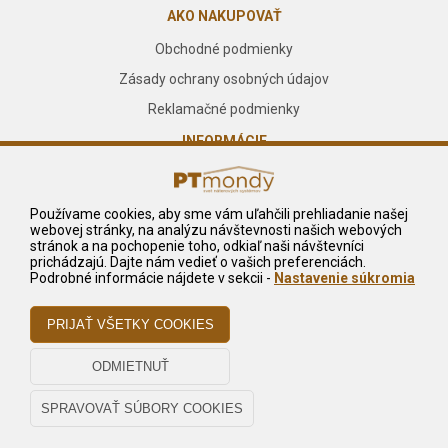
AKO NAKUPOVAŤ
Obchodné podmienky
Zásady ochrany osobných údajov
Reklamačné podmienky
INFORMÁCIE
O nás
Kontakt
Používame cookies, aby sme vám uľahčili prehliadanie našej
webovej stránky, na analýzu návštevnosti našich webových
Služby
stránok a na pochopenie toho, odkiaľ naši návštevníci
prichádzajú. Dajte nám vedieť o vašich preferenciách.
NA STIAHNUTIE
Podrobné informácie nájdete v sekcii -
Nastavenie súkromia
Reklamačný formulár
Odstúpiť od zmluvy tu
Odstúpenie od zmluvy - pdf
© 2023 P.T. – Mondy s.r.o., Všetky práva vyhradené.
Potrebujete pomoc?
Dizajn navrhol a naprogramoval Elall, spol. s r. o. -
www.elall.sk