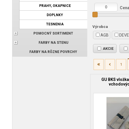
PRAHY, OKAPNICE
Cena
DOPLNKY
TESNENIA
Výrobca
POMOCNÝ SORTIMENT
AGB
DEV
FARBY NA STENU
AKCIE
FARBY NA RÔZNE POVRCHY
1
GU BKS vložka
vchodovýc