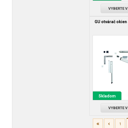
VYBERTE 
GU otvárač okien 
Skladom
VYBERTE 
1