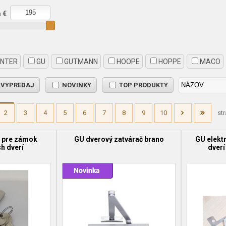
 €
ENTER
GU
GUTMANN
HOOPE
HOPPE
MACO
VYPREDAJ
NOVINKY
TOP PRODUKTY
2
3
4
5
6
7
8
9
10
st
 pre zámok
GU dverový zatvárač brano
GU elektr
h dverí
dverí