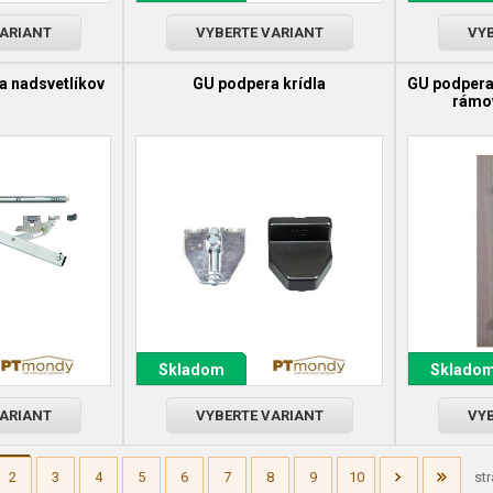
VARIANT
VYBERTE VARIANT
VYB
a nadsvetlíkov
GU podpera krídla
GU podpera
rámo
Skladom
Sklado
VARIANT
VYBERTE VARIANT
VYB
2
3
4
5
6
7
8
9
10
st