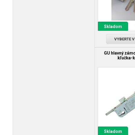
Skladom
VYBERTE 
GU hlavný zámo
kľučka-k
Skladom