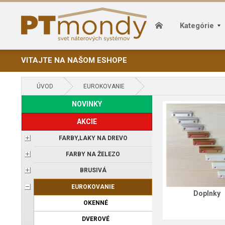
Kategórie
VITAJTE NA NAŠOM ESHOPE
ÚVOD
EUROKOVANIE
NOVINKY
AKCIE
FARBY,LAKY NA DREVO
FARBY NA ŽELEZO
BRUSIVÁ
EUROKOVANIE
Doplnky
OKENNÉ
DVEROVÉ