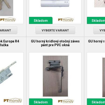
Skladom
Sklado
VARIANT
VYBERTE VARIANT
VYB
k Europa R4
GU horný krídlový otočný záves
GU horný 
ľučka
pánt pre PVC okná
Skladom
Sklado