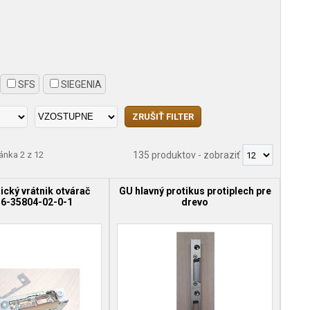
SFS
SIEGENIA
ránka 2 z 12
135 produktov
-
zobraziť
ický vrátnik otvárač
GU hlavný protikus protiplech pre
 6-35804-02-0-1
drevo