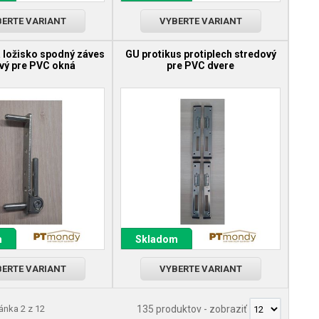
ERTE VARIANT
VYBERTE VARIANT
 ložisko spodný záves
GU protikus protiplech stredový
vý pre PVC okná
pre PVC dvere
m
Skladom
ERTE VARIANT
VYBERTE VARIANT
ránka 2 z 12
135 produktov
-
zobraziť