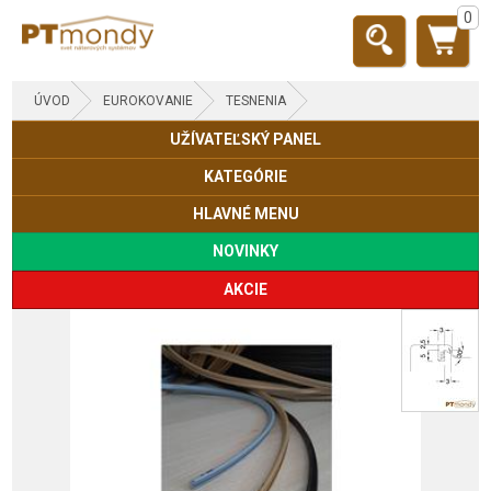
0
ÚVOD
EUROKOVANIE
TESNENIA
UŽÍVATEĽSKÝ PANEL
KATEGÓRIE
HLAVNÉ MENU
NOVINKY
AKCIE