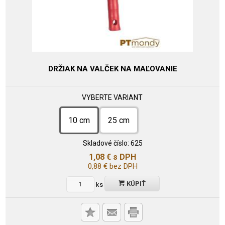
DRŽIAK NA VALČEK NA MAĽOVANIE
VYBERTE VARIANT
10 cm
25 cm
Skladové číslo:
625
1,08
€
s DPH
0,88
€
bez DPH
KÚPIŤ
ks