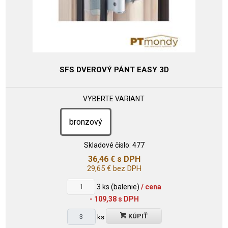
SFS DVEROVÝ PÁNT EASY 3D
VYBERTE VARIANT
bronzový
Skladové číslo:
477
36,46
€
s DPH
29,65
€
bez DPH
3
ks (balenie)
/ cena
- 109,38 s DPH
KÚPIŤ
ks