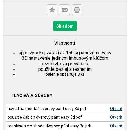
Skladom
Vlastnosti:
aj pri vysokej záťaži až 150 kg umožňuje Easy
3D nastavenie jediným imbusovým kľúčom
bezúdržbová prevádzka
použitie bez aj s tesnením
balenie obsahuje 3 ks
TLAČIVÁ A SÚBORY
návod na montáž dverový pánt easy 3d.pdf
Otvoriť
použitie šablón dverový pánt easy 3d.pdf
Otvoriť
prehlásenie o zhode dverový pánt easy 3d.pdf
Otvoriť