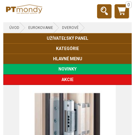
0
ÚVOD
EUROKOVANIE
DVEROVÉ
UŽÍVATEĽSKÝ PANEL
KATEGÓRIE
HLAVNÉ MENU
NOVINKY
AKCIE