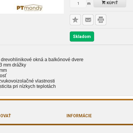
KÚPIŤ
m
Skladom
 drevohlinikové okná a balkónové dvere
 3 mm drážky
0 mm
osť
zvukovoizolačné vlastnosti
ticita pri nízkych teplotách
POVAŤ
INFORMÁCIE
odmienky
O nás