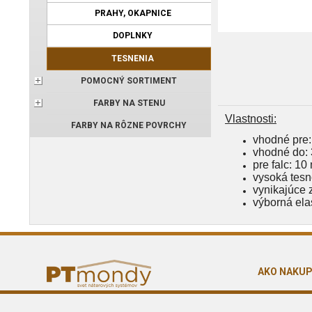
PRAHY, OKAPNICE
DOPLNKY
TESNENIA
POMOCNÝ SORTIMENT
FARBY NA STENU
Vlastnosti:
FARBY NA RÔZNE POVRCHY
vhodné pre:
vhodné do:
pre falc: 1
vysoká tesn
vynikajúce 
výborná elas
AKO NAKU
Obchodné p