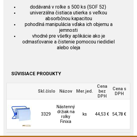
dodávaná v rolke s 500 ks (SOF 52)
univerzálna čistiaca utierka s veľkou
absorbčnou kapacitou
pohodlná manipulácia vďaka ich objemu a
jemnosti
vhodné pre všetky aplikácie ako je
odmasťovanie a čistenie pomocou riedidiel
alebo oleja
SÚVISIACE PRODUKTY
Cena
Cena s
Skl.číslo
Názov
Mer.jed.
bez
DPH
DPH
Nástenný
držiak na
3329
ks
44,53 €
54,78 €
rolky
Finixa