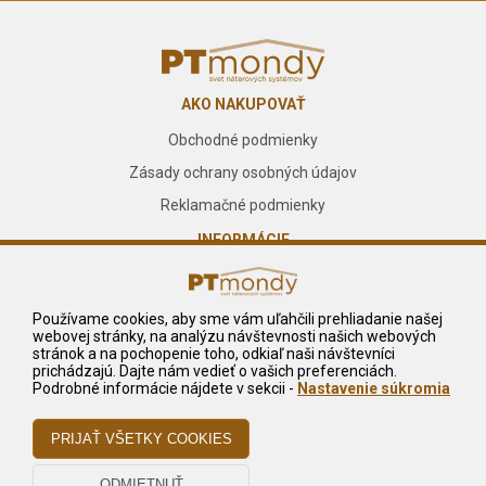
AKO NAKUPOVAŤ
Obchodné podmienky
Zásady ochrany osobných údajov
Reklamačné podmienky
INFORMÁCIE
O nás
Kontakt
Používame cookies, aby sme vám uľahčili prehliadanie našej
webovej stránky, na analýzu návštevnosti našich webových
Služby
stránok a na pochopenie toho, odkiaľ naši návštevníci
prichádzajú. Dajte nám vedieť o vašich preferenciách.
NA STIAHNUTIE
Podrobné informácie nájdete v sekcii -
Nastavenie súkromia
Reklamačný formulár
Odstúpiť od zmluvy tu
Odstúpenie od zmluvy - pdf