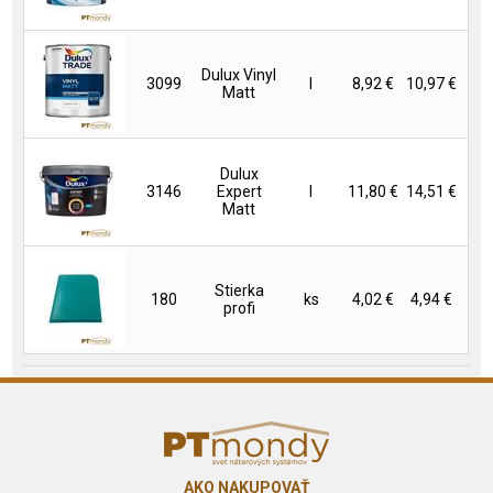
Dulux Vinyl
3099
l
8,92 €
10,97 €
Matt
Dulux
3146
Expert
l
11,80 €
14,51 €
Matt
Stierka
180
ks
4,02 €
4,94 €
profi
AKO NAKUPOVAŤ