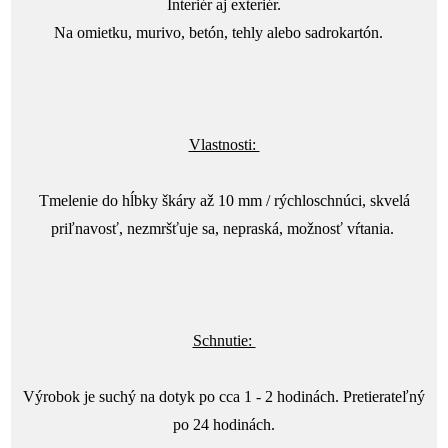
Interiér aj exteriér.
Na omietku, murivo, betón, tehly alebo sadrokartón.
Vlastnosti:
Tmelenie do hĺbky škáry až 10 mm / rýchloschnúci, skvelá
priľnavosť, nezmršťuje sa, nepraská, možnosť vŕtania.
Schnutie:
Výrobok je suchý na dotyk po cca 1 - 2 hodinách. Pretierateľný
po 24 hodinách.