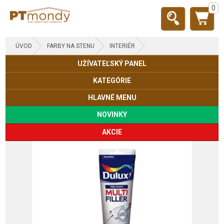
0
ÚVOD
FARBY NA STENU
INTERIÉR
UŽÍVATEĽSKÝ PANEL
KATEGÓRIE
HLAVNÉ MENU
NOVINKY
AKCIE