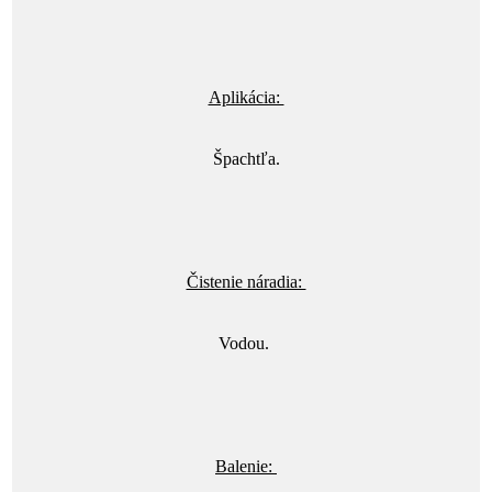
Aplikácia:
Špachtľa.
Čistenie náradia:
Vodou.
Balenie: