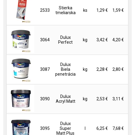
Stierka
2533
ks
1,29 €
1,59 €
tmeliarska
Dulux
3064
kg
3,42 €
4,20 €
Perfect
Dulux
3087
Biela
kg
2,28 €
2,80 €
penetrácia
Dulux
3090
kg
2,53 €
3,11 €
Acryl Matt
Dulux
3095
Super
l
6,25 €
7,68 €
Matt Plus