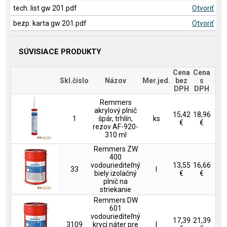
tech. list gw 201.pdf
Otvoriť
bezp. karta gw 201.pdf
Otvoriť
SÚVISIACE PRODUKTY
Cena
Cena
Skl.číslo
Názov
Mer.jed.
bez
s
DPH
DPH
Remmers
akrylový plnič
15,42
18,96
1
špár, trhlín,
ks
€
€
rezov AF-920-
310 ml
Remmers ZW
400
vodouriediteľný
13,55
16,66
33
l
biely izolačný
€
€
plnič na
striekanie
Remmers DW
601
vodouriediteľný
17,39
21,39
3109
krycí náter pre
l