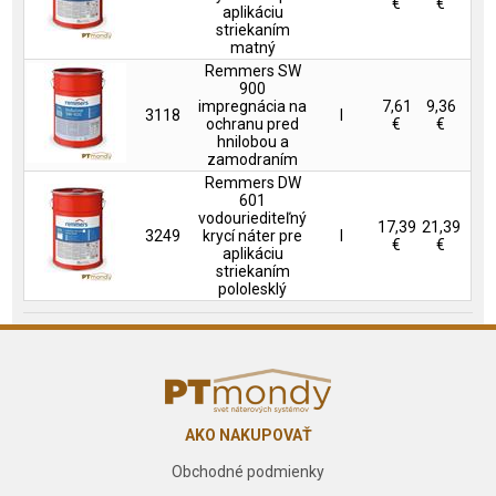
€
€
aplikáciu
striekaním
matný
Remmers SW
900
impregnácia na
7,61
9,36
3118
l
ochranu pred
€
€
hnilobou a
zamodraním
Remmers DW
601
vodouriediteľný
17,39
21,39
3249
krycí náter pre
l
€
€
aplikáciu
striekaním
pololesklý
AKO NAKUPOVAŤ
Obchodné podmienky