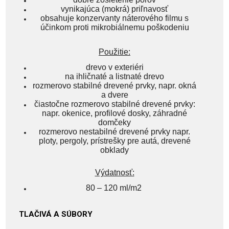
vynikajúca (mokrá) priľnavosť
obsahuje konzervanty náterového filmu s
účinkom proti mikrobiálnemu poškodeniu
Použitie:
drevo v exteriéri
na ihličnaté a listnaté drevo
rozmerovo stabilné drevené prvky, napr. okná
a dvere
čiastočne rozmerovo stabilné drevené prvky:
napr. okenice, profilové dosky, záhradné
domčeky
rozmerovo nestabilné drevené prvky napr.
ploty, pergoly, prístrešky pre autá, drevené
obklady
Výdatnosť:
80 – 120 ml/m2
TLAČIVÁ A SÚBORY