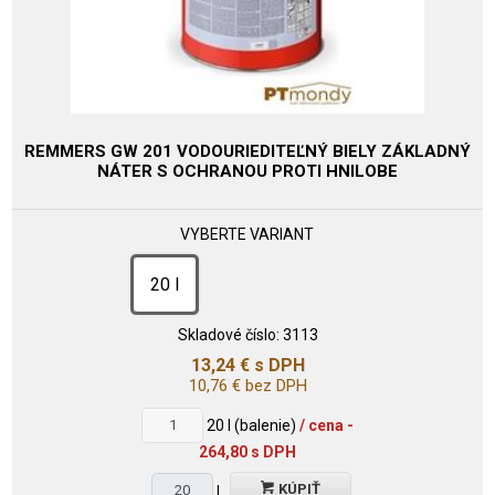
REMMERS GW 201 VODOURIEDITEĽNÝ BIELY ZÁKLADNÝ
NÁTER S OCHRANOU PROTI HNILOBE
VYBERTE VARIANT
20 l
Skladové číslo:
3113
13,24
€
s DPH
10,76
€
bez DPH
20
l (balenie)
/ cena -
264,80 s DPH
KÚPIŤ
l