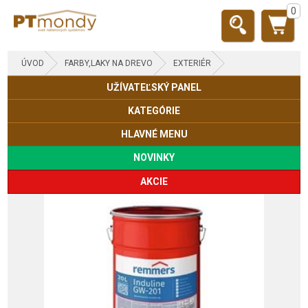
0
ÚVOD
FARBY,LAKY NA DREVO
EXTERIÉR
UŽÍVATEĽSKÝ PANEL
OKNÁ, DVERE
KATEGÓRIE
HLAVNÉ MENU
NOVINKY
AKCIE