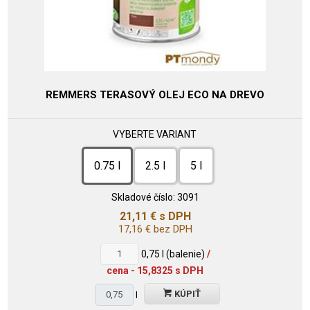
REMMERS TERASOVÝ OLEJ ECO NA DREVO
VYBERTE VARIANT
0.75 l
2.5 l
5 l
Skladové číslo:
3091
21,11
€
s DPH
17,16
€
bez DPH
0,75
l (balenie)
/
cena - 15,8325 s DPH
KÚPIŤ
l