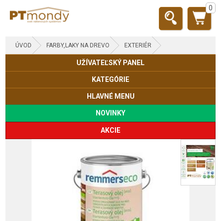
0
ÚVOD
FARBY,LAKY NA DREVO
EXTERIÉR
UŽÍVATEĽSKÝ PANEL
DREVENÉ DOMY, ZRUBY
KATEGÓRIE
HLAVNÉ MENU
NOVINKY
AKCIE