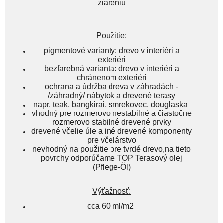
žiareniu
Použitie:
pigmentové varianty: drevo v interiéri a
exteriéri
bezfarebná varianta: drevo v interiéri a
chránenom exteriéri
ochrana a údržba dreva v záhradách -
/záhradný/ nábytok a drevené terasy
napr. teak, bangkirai, smrekovec, douglaska
vhodný pre rozmerovo nestabilné a čiastočne
rozmerovo stabilné drevené prvky
drevené včelie úle a iné drevené komponenty
pre včelárstvo
nevhodný na použitie pre tvrdé drevo,na tieto
povrchy odporúčame TOP Terasový olej
(Pflege-Öl)
Výťažnosť:
cca 60 ml/m2