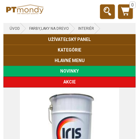
0
ÚVOD
FARBY,LAKY NA DREVO
INTERIÉR
UŽÍVATEĽSKÝ PANEL
KATEGÓRIE
HLAVNÉ MENU
NOVINKY
AKCIE