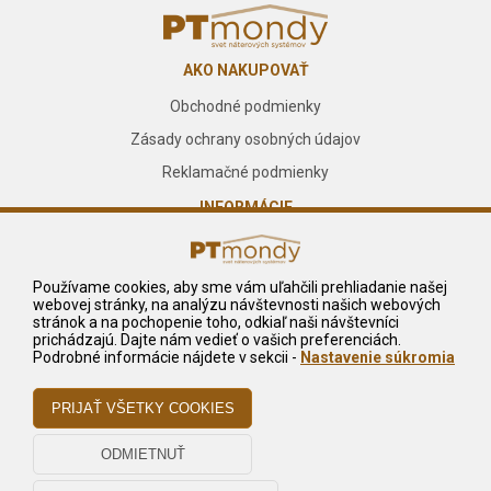
AKO NAKUPOVAŤ
Obchodné podmienky
Zásady ochrany osobných údajov
Reklamačné podmienky
INFORMÁCIE
O nás
Kontakt
Používame cookies, aby sme vám uľahčili prehliadanie našej
webovej stránky, na analýzu návštevnosti našich webových
Služby
stránok a na pochopenie toho, odkiaľ naši návštevníci
prichádzajú. Dajte nám vedieť o vašich preferenciách.
NA STIAHNUTIE
Podrobné informácie nájdete v sekcii -
Nastavenie súkromia
Reklamačný formulár
Odstúpiť od zmluvy tu
Odstúpenie od zmluvy - pdf