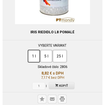
IRIS RIEDIDLO L8 POMALÉ
VYBERTE VARIANT
1 l
5 l
25 l
Skladové číslo:
2806
8,82
€
s DPH
7,17
€
bez DPH
KÚPIŤ
l