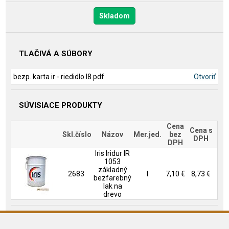
Skladom
TLAČIVÁ A SÚBORY
bezp. karta ir - riedidlo l8.pdf
Otvoriť
SÚVISIACE PRODUKTY
Cena
Cena s
Skl.číslo
Názov
Mer.jed.
bez
DPH
DPH
Iris Iridur IR
1053
základný
2683
l
7,10 €
8,73 €
bezfarebný
lak na
drevo