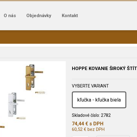
O nás
Objednávky
Kontakt
HOPPE KOVANIE ŠIROKÝ ŠTÍT
VYBERTE VARIANT
kľučka - kľučka biela
Skladové číslo:
2782
74,44
€
s DPH
60,52
€
bez DPH