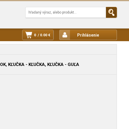
0 / 0.00 €
Prihlásenie
OK, KĽUČKA - KĽUČKA, KĽUČKA - GUĽA