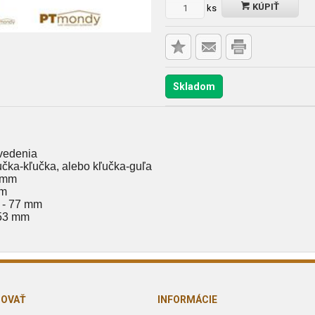
KÚPIŤ
ks
Skladom
vedenia
čka-kľučka, alebo kľučka-guľa
8 mm
mm
7 - 77 mm
 53 mm
POVAŤ
INFORMÁCIE