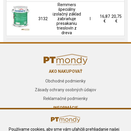
Remmers
špeciálny
izolačný základ
16,87
20,75
3132
zabraňuje
l
€
€
presakaniu
trieslovín z
dreva
AKO NAKUPOVAŤ
Obchodné podmienky
Zásady ochrany osobných údajov
Reklamačné podmienky
INFORMÁCIE
O nás
Kontakt
Používame cookies, aby sme vám uľahčili prehliadanie našej