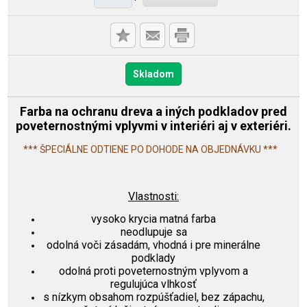
Skladom
Farba na ochranu dreva a iných podkladov pred
poveternostnými vplyvmi v interiéri aj v exteriéri.
*** ŠPECIÁLNE ODTIENE PO DOHODE NA OBJEDNÁVKU ***
Vlastnosti:
vysoko krycia matná farba
neodlupuje sa
odolná voči zásadám, vhodná i pre minerálne
podklady
odolná proti poveternostným vplyvom a
regulujúca vlhkosť
s nízkym obsahom rozpúšťadiel, bez zápachu,