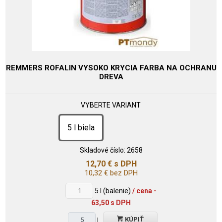
REMMERS ROFALIN VYSOKO KRYCIA FARBA NA OCHRANU
DREVA
VYBERTE VARIANT
5 l biela
Skladové číslo:
2658
12,70
€
s DPH
10,32
€
bez DPH
5
l (balenie)
/ cena -
63,50 s DPH
KÚPIŤ
l