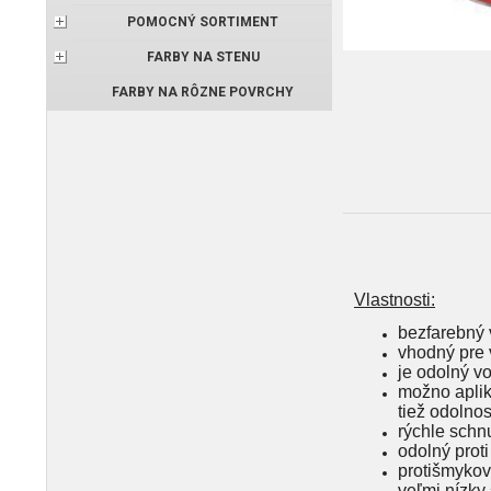
POMOCNÝ SORTIMENT
FARBY NA STENU
FARBY NA RÔZNE POVRCHY
Vlastnosti:
bezfarebný 
vhodný pre 
je odolný v
možno aplik
tiež odolno
rýchle schn
odolný prot
protišmykov
veľmi nízky 