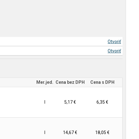
Otvoriť
Otvoriť
Mer.jed.
Cena bez DPH
Cena s DPH
l
5,17 €
6,35 €
l
14,67 €
18,05 €