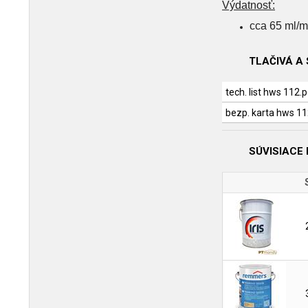
Výdatnosť:
cca 65 ml/
TLAČIVÁ A
tech. list hws 112.
bezp. karta hws 11
SÚVISIACE