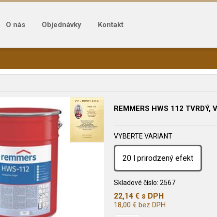
O nás
Objednávky
Kontakt
REMMERS HWS 112 TVRDÝ, 
VYBERTE VARIANT
20 l prirodzený efekt
Skladové číslo:
2567
22,14
€
s DPH
18,00
€
bez DPH