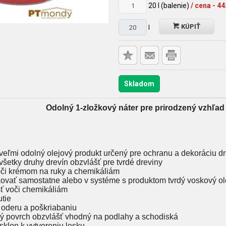
20
l (balenie)
/ cena - 4
KÚPIŤ
l
Skladom
Odolný 1-zložkový náter pre prirodzený vzhľad
veľmi odolný olejový produkt určený pre ochranu a dekoráciu dre
všetky druhy drevín obzvlášť pre tvrdé dreviny
oči krémom na ruky a chemikáliám
ovať samostatne alebo v systéme s produktom tvrdý voskový ol
sť voči chemikáliám
utie
i oderu a poškriabaniu
ý povrch obzvlášť vhodný na podlahy a schodiská
sklon k vytvoreniu lesku