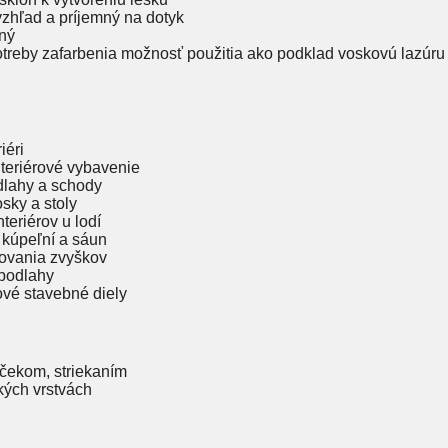
vzhľad a príjemný na dotyk
ný
otreby zafarbenia možnosť použitia ako podklad voskovú lazúru
iéri
nteriérové vybavenie
dlahy a schody
sky a stoly
teriérov u lodí
o kúpeľní a sáun
ovania zvyškov
podlahy
vé stavebné diely
lčekom, striekaním
kých vrstvách