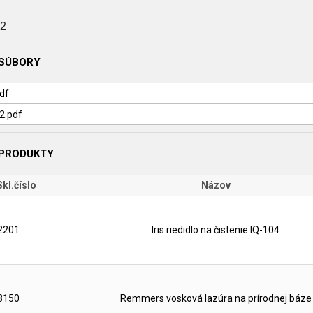
m2
 SÚBORY
pdf
2.pdf
 PRODUKTY
Skl.číslo
Názov
2201
Iris riedidlo na čistenie IQ-104
3150
Remmers vosková lazúra na prírodnej báze