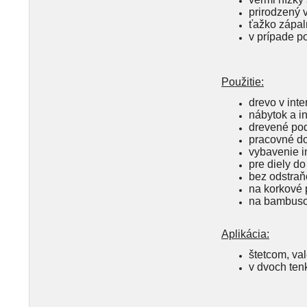
prirodzený 
ťažko zápal
v prípade p
Použitie:
drevo v inter
nábytok a i
drevené po
pracovné do
vybavenie in
pre diely d
bez odstraň
na korkové 
na bambuso
Aplikácia:
štetcom, va
v dvoch ten