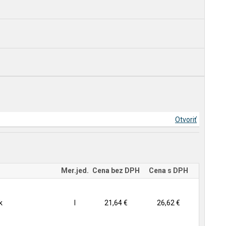
Otvoriť
Mer.jed.
Cena bez DPH
Cena s DPH
k
l
21,64 €
26,62 €