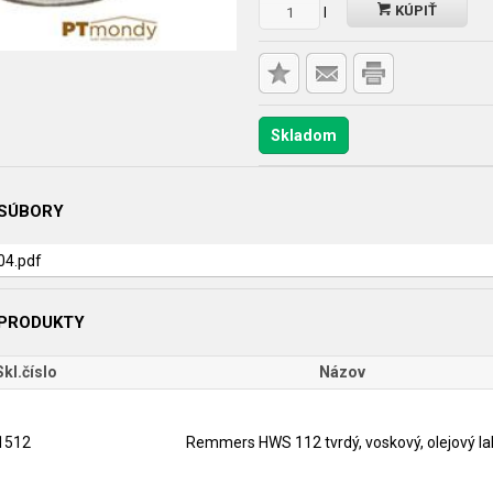
KÚPIŤ
l
Skladom
 SÚBORY
104.pdf
 PRODUKTY
Skl.číslo
Názov
1512
Remmers HWS 112 tvrdý, voskový, olejový la