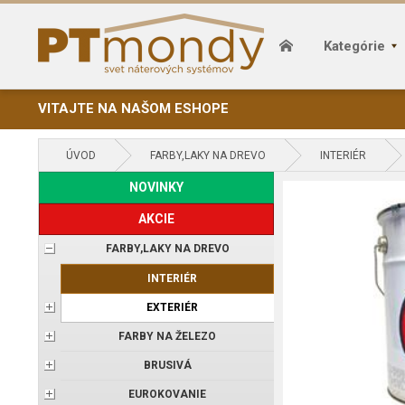
Kategórie
VITAJTE NA NAŠOM ESHOPE
ÚVOD
FARBY,LAKY NA DREVO
INTERIÉR
NOVINKY
AKCIE
FARBY,LAKY NA DREVO
INTERIÉR
EXTERIÉR
FARBY NA ŽELEZO
BRUSIVÁ
EUROKOVANIE