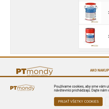
AKO NAKU
Obchodné p
Zásady ochr
Používame cookies, aby sme vám uľa
návštevníci prichádzajú. Dajte nám 
Reklamačné