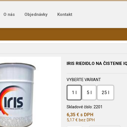
O nás
Objednávky
Kontakt
IRIS RIEDIDLO NA ČISTENIE I
VYBERTE VARIANT
1 l
5 l
25 l
Skladové číslo:
2201
6,35
€
s DPH
5,17
€
bez DPH