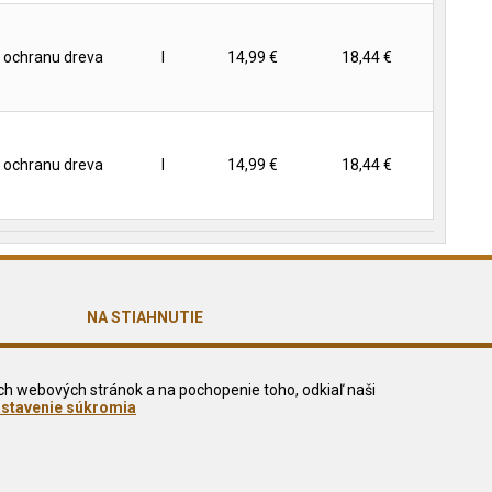
 ochranu dreva
l
14,99 €
18,44 €
 ochranu dreva
l
14,99 €
18,44 €
NA STIAHNUTIE
Reklamačný formulár
Odstúpiť od zmluvy tu
ch webových stránok a na pochopenie toho, odkiaľ naši
stavenie súkromia
Odstúpenie od zmluvy - pdf