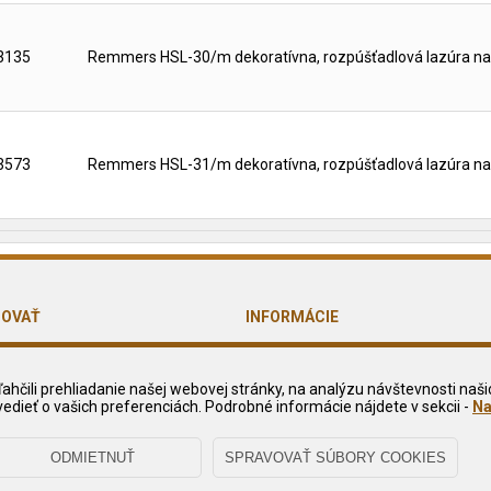
3135
Remmers HSL-30/m dekoratívna, rozpúšťadlová lazúra na
3573
Remmers HSL-31/m dekoratívna, rozpúšťadlová lazúra na
POVAŤ
INFORMÁCIE
odmienky
O nás
any osobných údajov
Kontakt
hčili prehliadanie našej webovej stránky, na analýzu návštevnosti naši
vedieť o vašich preferenciách. Podrobné informácie nájdete v sekcii -
Na
 podmienky
Služby