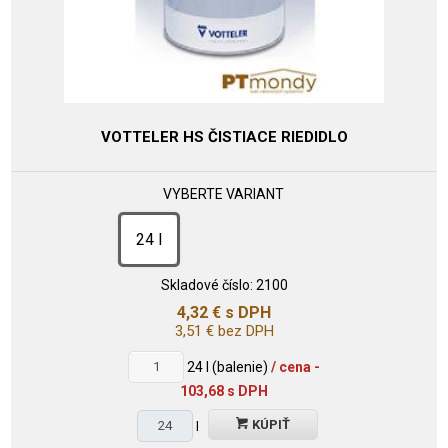
VOTTELER HS ČISTIACE RIEDIDLO
VYBERTE VARIANT
24 l
Skladové číslo:
2100
4,32
€
s DPH
3,51
€
bez DPH
24
l (balenie)
/ cena -
103,68 s DPH
KÚPIŤ
l