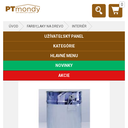
0
ÚVOD
FARBY,LAKY NA DREVO
INTERIÉR
UŽÍVATEĽSKÝ PANEL
KATEGÓRIE
HLAVNÉ MENU
NOVINKY
AKCIE