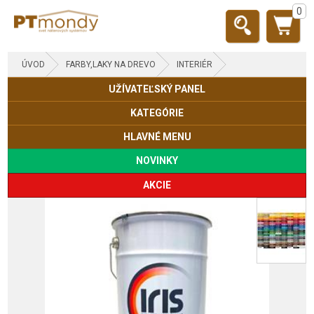
0
ÚVOD
FARBY,LAKY NA DREVO
INTERIÉR
UŽÍVATEĽSKÝ PANEL
KATEGÓRIE
HLAVNÉ MENU
NOVINKY
AKCIE