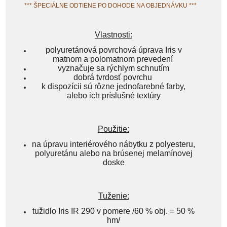
*** ŠPECIÁLNE ODTIENE PO DOHODE NA OBJEDNÁVKU ***
Vlastnosti:
polyuretánová povrchová úprava Iris v
matnom a polomatnom prevedení
vyznačuje sa rýchlym schnutím
dobrá tvrdosť povrchu
k dispozícii sú rôzne jednofarebné farby,
alebo ich príslušné textúry
Použitie:
na úpravu interiérového nábytku z polyesteru,
polyuretánu alebo na brúsenej melamínovej
doske
Tuženie:
tužidlo Iris IR 290 v pomere /60 % obj. = 50 %
hm/