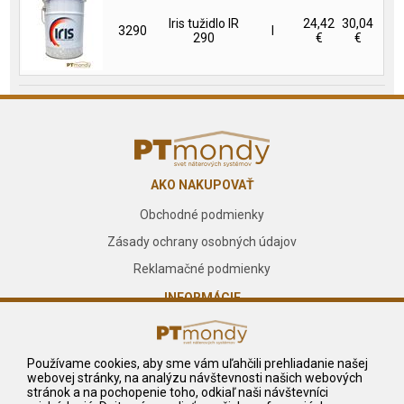
Iris tužidlo IR
24,42
30,04
3290
l
290
€
€
AKO NAKUPOVAŤ
Obchodné podmienky
Zásady ochrany osobných údajov
Reklamačné podmienky
INFORMÁCIE
O nás
Kontakt
Používame cookies, aby sme vám uľahčili prehliadanie našej
webovej stránky, na analýzu návštevnosti našich webových
Služby
stránok a na pochopenie toho, odkiaľ naši návštevníci