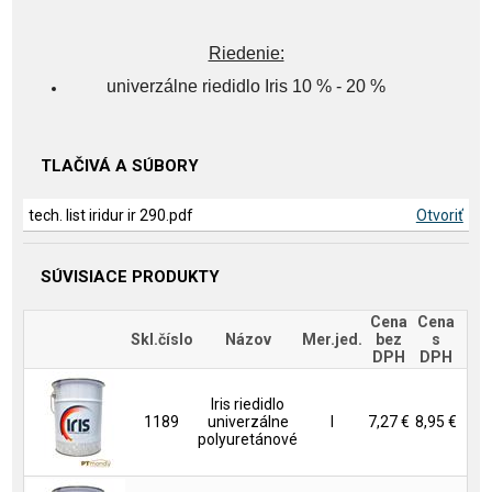
Riedenie:
univerzálne riedidlo Iris 10 % - 20 %
TLAČIVÁ A SÚBORY
tech. list iridur ir 290.pdf
Otvoriť
SÚVISIACE PRODUKTY
Cena
Cena
Skl.číslo
Názov
Mer.jed.
bez
s
DPH
DPH
Iris riedidlo
1189
univerzálne
l
7,27 €
8,95 €
polyuretánové