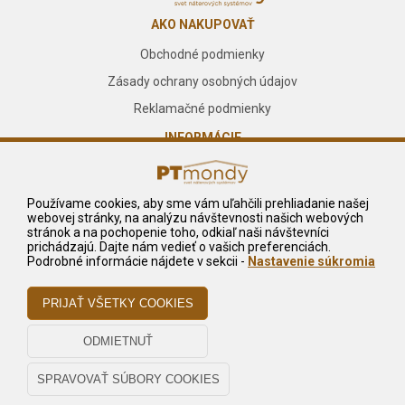
AKO NAKUPOVAŤ
Obchodné podmienky
Zásady ochrany osobných údajov
Reklamačné podmienky
INFORMÁCIE
O nás
Kontakt
Používame cookies, aby sme vám uľahčili prehliadanie našej
webovej stránky, na analýzu návštevnosti našich webových
Služby
stránok a na pochopenie toho, odkiaľ naši návštevníci
prichádzajú. Dajte nám vedieť o vašich preferenciách.
NA STIAHNUTIE
Podrobné informácie nájdete v sekcii -
Nastavenie súkromia
Reklamačný formulár
Odstúpiť od zmluvy tu
Odstúpenie od zmluvy - pdf
© 2023 P.T. – Mondy s.r.o., Všetky práva vyhradené.