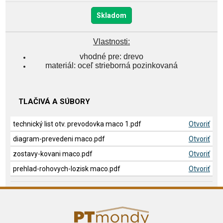
Skladom
Vlastnosti:
vhodné pre: drevo
materiál: oceľ strieborná pozinkovaná
TLAČIVÁ A SÚBORY
technický list otv. prevodovka maco 1.pdf
Otvoriť
diagram-prevedeni maco.pdf
Otvoriť
zostavy-kovani maco.pdf
Otvoriť
prehlad-rohovych-lozisk maco.pdf
Otvoriť