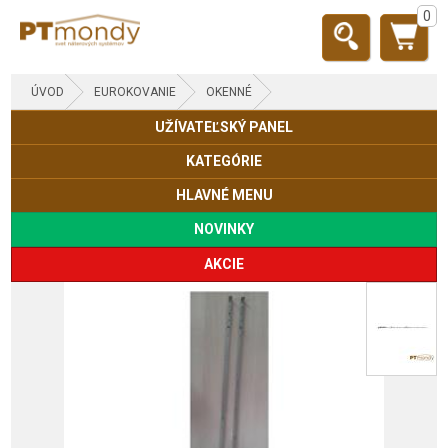
0
ÚVOD
EUROKOVANIE
OKENNÉ
UŽÍVATEĽSKÝ PANEL
KATEGÓRIE
HLAVNÉ MENU
NOVINKY
AKCIE