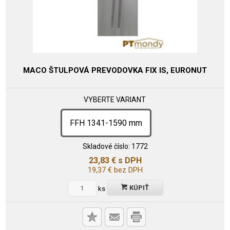
MACO ŠTULPOVÁ PREVODOVKA FIX IS, EURONUT
VYBERTE VARIANT
FFH 1341-1590 mm
Skladové číslo:
1772
23,83
€
s DPH
19,37
€
bez DPH
KÚPIŤ
ks