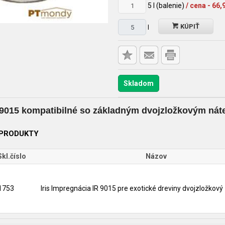
5
l (balenie)
/ cena - 66
KÚPIŤ
l
Skladom
R-9015 kompatibilné so základným dvojzložkovým nát
 PRODUKTY
Skl.číslo
Názov
1753
Iris Impregnácia IR 9015 pre exotické dreviny dvojzložkový