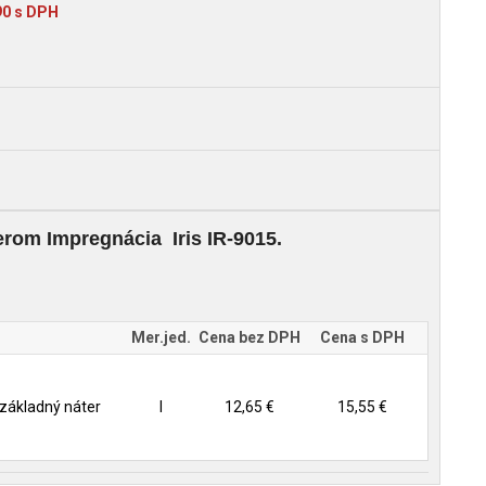
,90 s DPH
erom Impregnácia Iris IR-9015.
Mer.jed.
Cena bez DPH
Cena s DPH
 základný náter
l
12,65 €
15,55 €