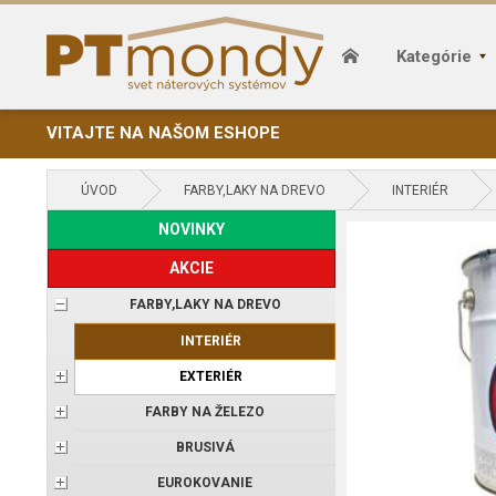
Kategórie
VITAJTE NA NAŠOM ESHOPE
ÚVOD
FARBY,LAKY NA DREVO
INTERIÉR
NOVINKY
AKCIE
FARBY,LAKY NA DREVO
INTERIÉR
EXTERIÉR
FARBY NA ŽELEZO
BRUSIVÁ
EUROKOVANIE