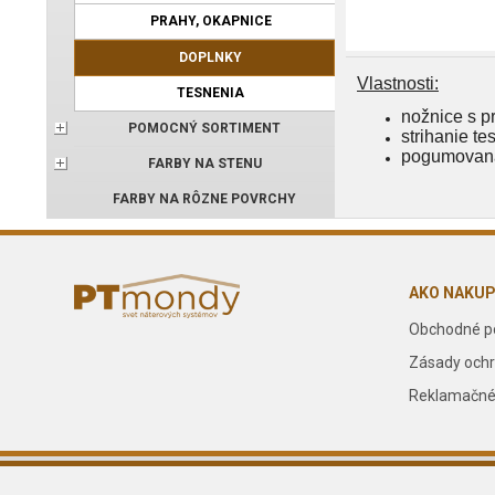
PRAHY, OKAPNICE
DOPLNKY
Vlastnosti:
TESNENIA
nožnice s p
POMOCNÝ SORTIMENT
strihanie t
pogumovaná
FARBY NA STENU
FARBY NA RÔZNE POVRCHY
AKO NAKU
Obchodné p
Zásady ochr
Reklamačné
© 2023 P.T. – Mondy s.r.o., Všetky práva vyhradené.