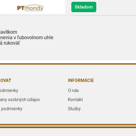
Skladom
ravítkom
esnenia v ľubovolnom uhle
 rukoväť
POVAŤ
INFORMÁCIE
odmienky
O nás
any osobných údajov
Kontakt
 podmienky
Služby