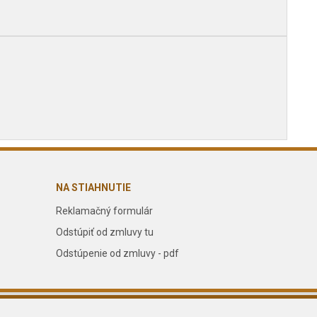
NA STIAHNUTIE
Reklamačný formulár
Odstúpiť od zmluvy tu
Odstúpenie od zmluvy - pdf
Dizajn navrhol a naprogramoval Elall, spol. s r. o. -
www.elall.sk