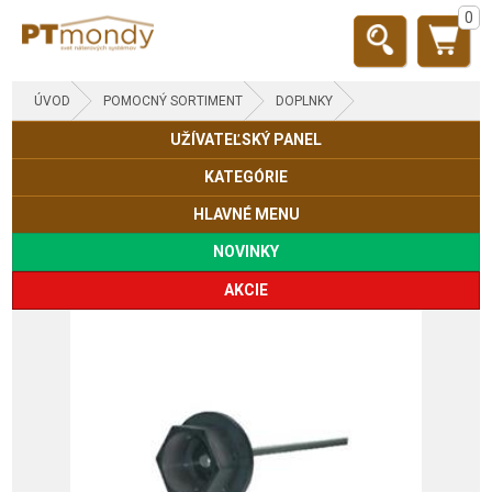
0
ÚVOD
POMOCNÝ SORTIMENT
DOPLNKY
UŽÍVATEĽSKÝ PANEL
KATEGÓRIE
HLAVNÉ MENU
NOVINKY
AKCIE