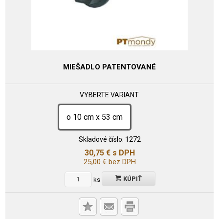
MIEŠADLO PATENTOVANÉ
VYBERTE VARIANT
o 10 cm x 53 cm
Skladové číslo:
1272
30,75
€
s DPH
25,00
€
bez DPH
KÚPIŤ
ks