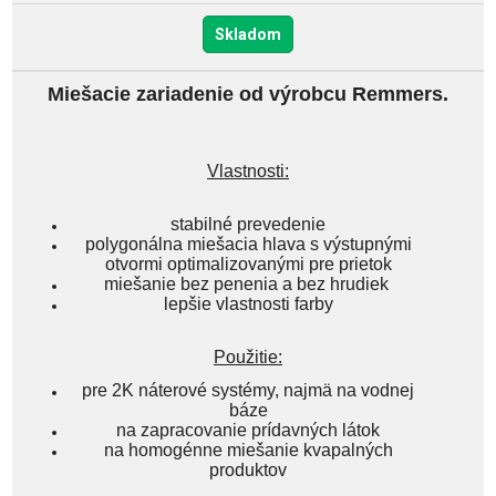
Skladom
Miešacie zariadenie od výrobcu Remmers.
Vlastnosti:
stabilné prevedenie
polygonálna miešacia hlava s výstupnými
otvormi optimalizovanými pre prietok
miešanie bez penenia a bez hrudiek
lepšie vlastnosti farby
Použitie:
pre 2K náterové systémy, najmä na vodnej
báze
na zapracovanie prídavných látok
na homogénne miešanie kvapalných
produktov