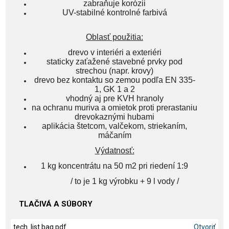
zabraňuje korózii
UV-stabilné kontrolné farbivá
Oblasť použitia:
drevo v interiéri a exteriéri
staticky zaťažené stavebné prvky pod
strechou (napr. krovy)
drevo bez kontaktu so zemou podľa EN 335-
1, GK 1 a 2
vhodný aj pre KVH hranoly
na ochranu muriva a omietok proti prerastaniu
drevokaznými hubami
aplikácia štetcom, valčekom, striekaním,
máčaním
Výdatnosť:
1 kg koncentrátu na 50 m2 pri riedení 1:9
/ to je 1 kg výrobku + 9 l vody /
TLAČIVÁ A SÚBORY
tech. list baq.pdf
Otvoriť