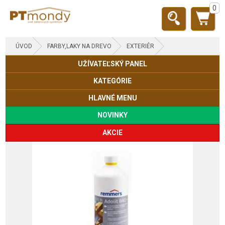
0
ÚVOD
FARBY,LAKY NA DREVO
EXTERIÉR
UŽÍVATEĽSKÝ PANEL
IMPREGNÁCIA
KATEGÓRIE
HLAVNÉ MENU
NOVINKY
AKCIE