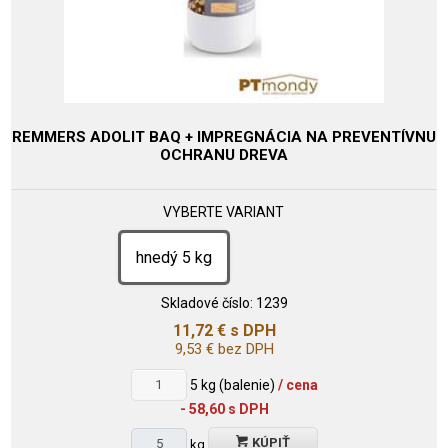
REMMERS ADOLIT BAQ + IMPREGNÁCIA NA PREVENTÍVNU
OCHRANU DREVA
VYBERTE VARIANT
hnedý 5 kg
Skladové číslo:
1239
11,72
€
s DPH
9,53
€
bez DPH
5
kg (balenie)
/ cena
- 58,60 s DPH
KÚPIŤ
kg