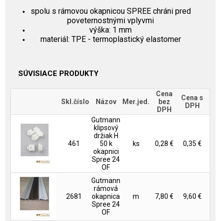
spolu s rámovou okapnicou SPREE chráni pred
poveternostnými vplyvmi
výška: 1 mm
materiál: TPE - termoplastický elastomer
SÚVISIACE PRODUKTY
Cena
Cena s
Skl.číslo
Názov
Mer.jed.
bez
DPH
DPH
Gutmann
klipsový
držiak H
461
50 k
ks
0,28 €
0,35 €
okapnici
Spree 24
OF
Gutmann
rámová
2681
okapnica
m
7,80 €
9,60 €
Spree 24
OF