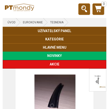
0
ÚVOD
EUROKOVANIE
TESNENIA
UŽÍVATEĽSKÝ PANEL
KATEGÓRIE
HLAVNÉ MENU
NOVINKY
AKCIE