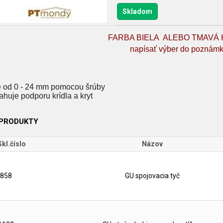
Skladom
FARBA BIELA ALEBO TMAVÁ
napísať výber do poznám
é od 0 - 24 mm pomocou šrúby
ahuje podporu krídla a kryt
 PRODUKTY
Skl.číslo
Názov
858
GU spojovacia tyč