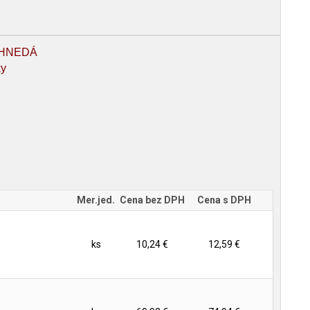
 HNEDÁ
ky
Mer.jed.
Cena bez DPH
Cena s DPH
ks
10,24 €
12,59 €