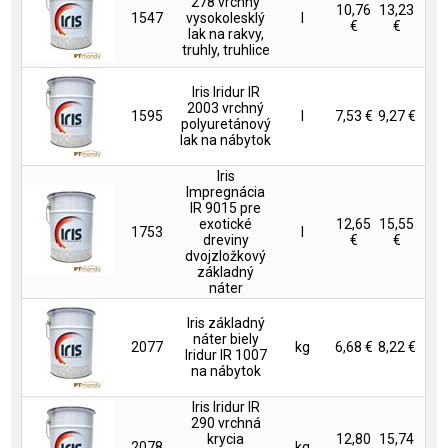
278 vrchný
10,76
13,23
1547
vysokolesklý
l
€
€
lak na rakvy,
truhly, truhlice
Iris Iridur IR
2003 vrchný
1595
l
7,53 €
9,27 €
polyuretánový
lak na nábytok
Iris
Impregnácia
IR 9015 pre
exotické
12,65
15,55
1753
l
dreviny
€
€
dvojzložkový
základný
náter
Iris základný
náter biely
2077
kg
6,68 €
8,22 €
Iridur IR 1007
na nábytok
Iris Iridur IR
290 vrchná
krycia
12,80
15,74
2078
kg