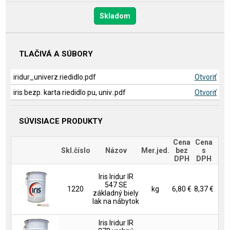
Skladom
TLAČIVÁ A SÚBORY
iridur_univerz.riedidlo.pdf
Otvoriť
iris bezp. karta riedidlo pu, univ..pdf
Otvoriť
SÚVISIACE PRODUKTY
Cena
Cena
Skl.číslo
Názov
Mer.jed.
bez
s
DPH
DPH
Iris Iridur IR
547 SE
1220
kg
6,80 €
8,37 €
základný biely
lak na nábytok
Iris Iridur IR