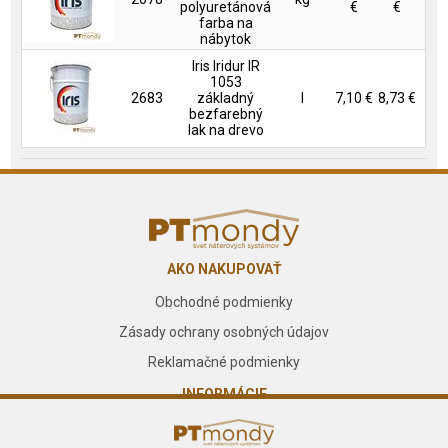
polyuretánová
€
€
farba na
nábytok
Iris Iridur IR
1053
2683
základný
l
7,10 €
8,73 €
bezfarebný
lak na drevo
AKO NAKUPOVAŤ
Obchodné podmienky
Zásady ochrany osobných údajov
Reklamačné podmienky
INFORMÁCIE
O nás