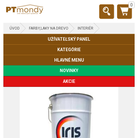
0
ÚVOD
FARBY,LAKY NA DREVO
INTERIÉR
UŽÍVATEĽSKÝ PANEL
KATEGÓRIE
HLAVNÉ MENU
NOVINKY
AKCIE