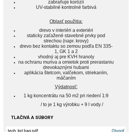
zabraňuje korózii
UV-stabilné kontrolné farbivá
Oblasť použitia:
drevo v interiéri a exteriéri
staticky zaťažené stavebné prvky pod
strechou (napr. krovy)
drevo bez kontaktu so zemou podľa EN 335-
1, GK 1 a 2
vhodný aj pre KVH hranoly
na ochranu muriva a omietok proti prerastaniu
drevokaznými hubami
aplikácia štetcom, valčekom, striekaním,
máčaním
Výdatnosť:
1 kg koncentrátu na 50 m2 pri riedení 1:9
/ to je 1 kg výrobku + 9 l vody /
TLAČIVÁ A SÚBORY
tech. list baq.pdf
Otvoriť