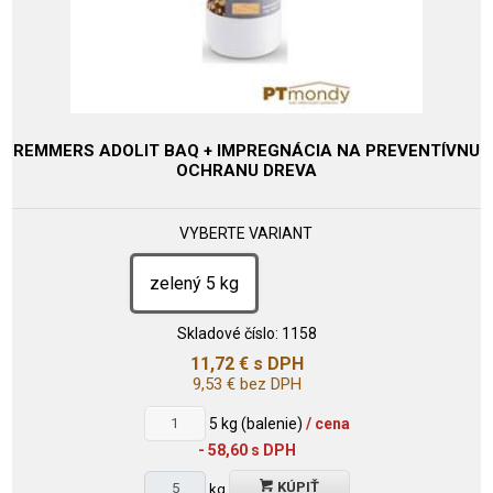
REMMERS ADOLIT BAQ + IMPREGNÁCIA NA PREVENTÍVNU
OCHRANU DREVA
VYBERTE VARIANT
zelený 5 kg
Skladové číslo:
1158
11,72
€
s DPH
9,53
€
bez DPH
5
kg (balenie)
/ cena
- 58,60 s DPH
KÚPIŤ
kg