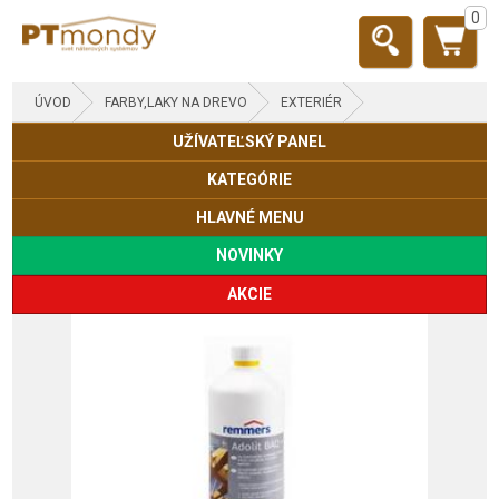
0
ÚVOD
FARBY,LAKY NA DREVO
EXTERIÉR
UŽÍVATEĽSKÝ PANEL
IMPREGNÁCIA
KATEGÓRIE
HLAVNÉ MENU
NOVINKY
AKCIE